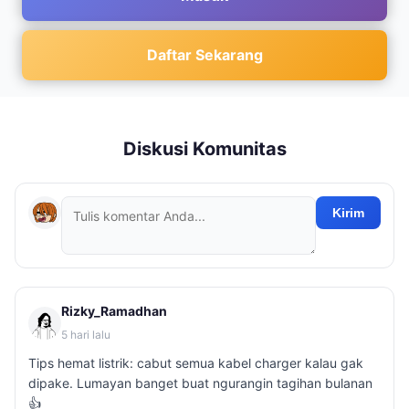
Daftar Sekarang
Diskusi Komunitas
Kirim
Rizky_Ramadhan
5 hari lalu
Tips hemat listrik: cabut semua kabel charger kalau gak
dipake. Lumayan banget buat ngurangin tagihan bulanan
👍