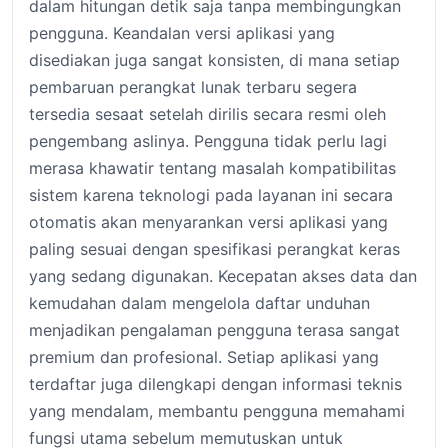
dalam hitungan detik saja tanpa membingungkan
pengguna. Keandalan versi aplikasi yang
disediakan juga sangat konsisten, di mana setiap
pembaruan perangkat lunak terbaru segera
tersedia sesaat setelah dirilis secara resmi oleh
pengembang aslinya. Pengguna tidak perlu lagi
merasa khawatir tentang masalah kompatibilitas
sistem karena teknologi pada layanan ini secara
otomatis akan menyarankan versi aplikasi yang
paling sesuai dengan spesifikasi perangkat keras
yang sedang digunakan. Kecepatan akses data dan
kemudahan dalam mengelola daftar unduhan
menjadikan pengalaman pengguna terasa sangat
premium dan profesional. Setiap aplikasi yang
terdaftar juga dilengkapi dengan informasi teknis
yang mendalam, membantu pengguna memahami
fungsi utama sebelum memutuskan untuk