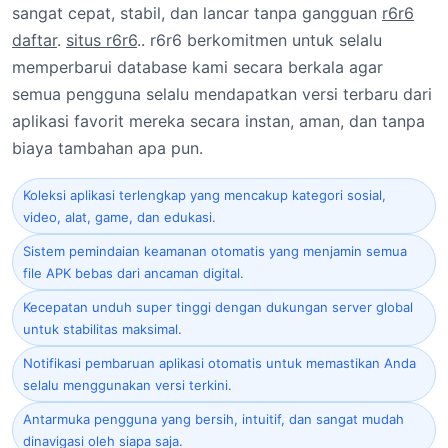
sangat cepat, stabil, dan lancar tanpa gangguan
r6r6
daftar
.
situs r6r6
.. r6r6 berkomitmen untuk selalu
memperbarui database kami secara berkala agar
semua pengguna selalu mendapatkan versi terbaru dari
aplikasi favorit mereka secara instan, aman, dan tanpa
biaya tambahan apa pun.
Koleksi aplikasi terlengkap yang mencakup kategori sosial,
video, alat, game, dan edukasi.
Sistem pemindaian keamanan otomatis yang menjamin semua
file APK bebas dari ancaman digital.
Kecepatan unduh super tinggi dengan dukungan server global
untuk stabilitas maksimal.
Notifikasi pembaruan aplikasi otomatis untuk memastikan Anda
selalu menggunakan versi terkini.
Antarmuka pengguna yang bersih, intuitif, dan sangat mudah
dinavigasi oleh siapa saja.