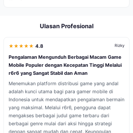
Ulasan Profesional
★
★
★
★
★
4.8
Rizky
Pengalaman Mengunduh Berbagai Macam Game
Mobile Populer dengan Kecepatan Tinggi Melalui
r6r6 yang Sangat Stabil dan Aman
Menemukan platform distribusi game yang andal
adalah kunci utama bagi para gamer mobile di
Indonesia untuk mendapatkan pengalaman bermain
yang maksimal. Melalui r6r6, pengguna dapat
mengakses berbagai judul game terbaru dari
berbagai genre mulai dari aksi hingga strategi
dengan sangat mudah dan cepat. Keunggulan