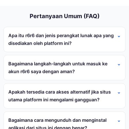
Pertanyaan Umum (FAQ)
Apa itu r6r6 dan jenis perangkat lunak apa yang
disediakan oleh platform ini?
Bagaimana langkah-langkah untuk masuk ke
akun r6r6 saya dengan aman?
Apakah tersedia cara akses alternatif jika situs
utama platform ini mengalami gangguan?
Bagaimana cara mengunduh dan menginstal
aplikasi dari situs ini dengan benar?