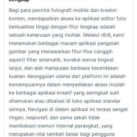
Bagi para pecinta fotografi mobile dan kreator
konten, mendapatkan akses ke aplikasi editor foto
berkualitas tinggi dengan fitur lengkap adalah
sebuah keharusan yang mutlak. Melalui r6r6, kami
menemukan berbagai macam aplikasi pengolah
gambar yang menawarkan fitur-fitur canggih
seperti filter sinematik, koreksi warna tingkat
lanjut, dan alat manipulasi berbasis kecerdasan
buatan. Keunggulan utama dari platform ini adalah
kemampuannya dalam menyediakan akses mudah
ke berbagai aplikasi kreatif yang seringkali sulit
ditemukan atau dibatasi di toko aplikasi standar
lainnya. Navigasi di dalam aplikasi ini terasa sangat
ringan, responsif, dan sama sekali tidak
membebani memori internal perangkat, yang
merupakan nilai tambah besar bagi pengguna