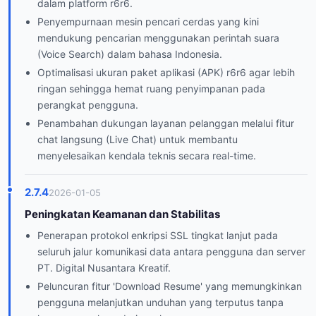
dalam platform r6r6.
Penyempurnaan mesin pencari cerdas yang kini
mendukung pencarian menggunakan perintah suara
(Voice Search) dalam bahasa Indonesia.
Optimalisasi ukuran paket aplikasi (APK) r6r6 agar lebih
ringan sehingga hemat ruang penyimpanan pada
perangkat pengguna.
Penambahan dukungan layanan pelanggan melalui fitur
chat langsung (Live Chat) untuk membantu
menyelesaikan kendala teknis secara real-time.
2.7.4
2026-01-05
Peningkatan Keamanan dan Stabilitas
Penerapan protokol enkripsi SSL tingkat lanjut pada
seluruh jalur komunikasi data antara pengguna dan server
PT. Digital Nusantara Kreatif.
Peluncuran fitur 'Download Resume' yang memungkinkan
pengguna melanjutkan unduhan yang terputus tanpa