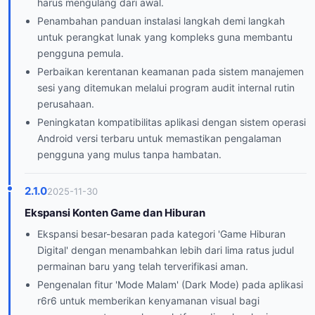
harus mengulang dari awal.
Penambahan panduan instalasi langkah demi langkah
untuk perangkat lunak yang kompleks guna membantu
pengguna pemula.
Perbaikan kerentanan keamanan pada sistem manajemen
sesi yang ditemukan melalui program audit internal rutin
perusahaan.
Peningkatan kompatibilitas aplikasi dengan sistem operasi
Android versi terbaru untuk memastikan pengalaman
pengguna yang mulus tanpa hambatan.
2.1.0
2025-11-30
Ekspansi Konten Game dan Hiburan
Ekspansi besar-besaran pada kategori 'Game Hiburan
Digital' dengan menambahkan lebih dari lima ratus judul
permainan baru yang telah terverifikasi aman.
Pengenalan fitur 'Mode Malam' (Dark Mode) pada aplikasi
r6r6 untuk memberikan kenyamanan visual bagi