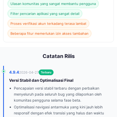
Ulasan komunitas yang sangat membantu pengguna
Filter pencarian aplikasi yang sangat detail
Proses verifikasi akun terkadang terasa lambat
Beberapa fitur memerlukan izin akses tambahan
Catatan Rilis
4.9.4
2026-04-27
Terbaru
Versi Stabil dan Optimalisasi Final
Pencapaian versi stabil terbaru dengan perbaikan
menyeluruh pada seluruh bug yang dilaporkan oleh
komunitas pengguna selama fase beta.
Optimalisasi navigasi antarmuka yang kini jauh lebih
responsif dengan efek transisi yang halus dan waktu