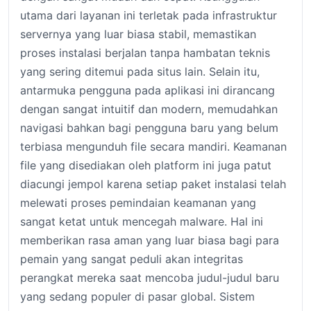
utama dari layanan ini terletak pada infrastruktur
servernya yang luar biasa stabil, memastikan
proses instalasi berjalan tanpa hambatan teknis
yang sering ditemui pada situs lain. Selain itu,
antarmuka pengguna pada aplikasi ini dirancang
dengan sangat intuitif dan modern, memudahkan
navigasi bahkan bagi pengguna baru yang belum
terbiasa mengunduh file secara mandiri. Keamanan
file yang disediakan oleh platform ini juga patut
diacungi jempol karena setiap paket instalasi telah
melewati proses pemindaian keamanan yang
sangat ketat untuk mencegah malware. Hal ini
memberikan rasa aman yang luar biasa bagi para
pemain yang sangat peduli akan integritas
perangkat mereka saat mencoba judul-judul baru
yang sedang populer di pasar global. Sistem