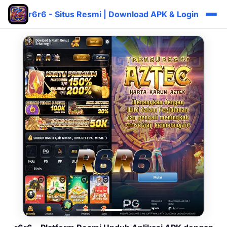
r6r6 - Situs Resmi | Download APK & Login