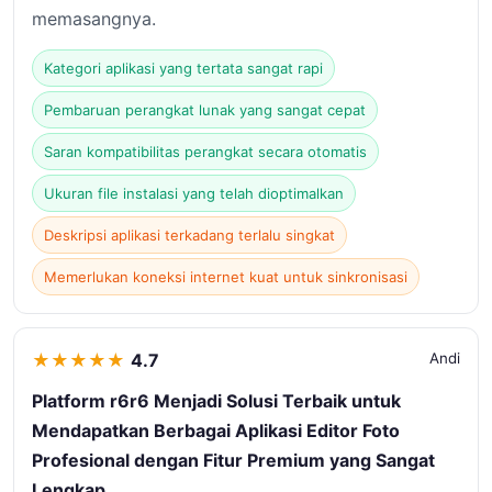
memasangnya.
Kategori aplikasi yang tertata sangat rapi
Pembaruan perangkat lunak yang sangat cepat
Saran kompatibilitas perangkat secara otomatis
Ukuran file instalasi yang telah dioptimalkan
Deskripsi aplikasi terkadang terlalu singkat
Memerlukan koneksi internet kuat untuk sinkronisasi
★
★
★
★
★
4.7
Andi
Platform r6r6 Menjadi Solusi Terbaik untuk
Mendapatkan Berbagai Aplikasi Editor Foto
Profesional dengan Fitur Premium yang Sangat
Lengkap