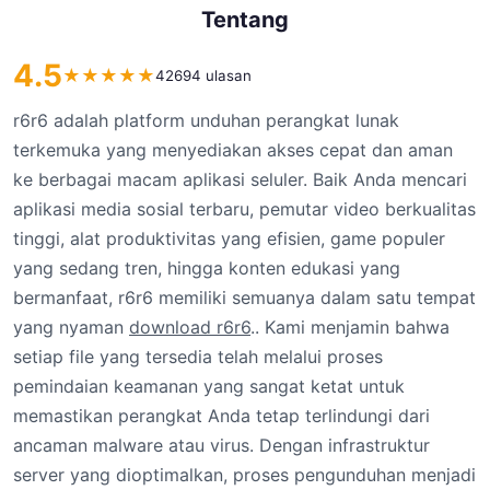
Tentang
4.5
★
★
★
★
★
42694 ulasan
r6r6 adalah platform unduhan perangkat lunak
terkemuka yang menyediakan akses cepat dan aman
ke berbagai macam aplikasi seluler. Baik Anda mencari
aplikasi media sosial terbaru, pemutar video berkualitas
tinggi, alat produktivitas yang efisien, game populer
yang sedang tren, hingga konten edukasi yang
bermanfaat, r6r6 memiliki semuanya dalam satu tempat
yang nyaman
download r6r6
.. Kami menjamin bahwa
setiap file yang tersedia telah melalui proses
pemindaian keamanan yang sangat ketat untuk
memastikan perangkat Anda tetap terlindungi dari
ancaman malware atau virus. Dengan infrastruktur
server yang dioptimalkan, proses pengunduhan menjadi