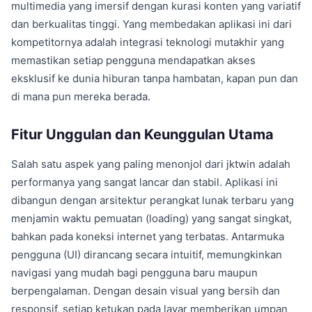
multimedia yang imersif dengan kurasi konten yang variatif
dan berkualitas tinggi. Yang membedakan aplikasi ini dari
kompetitornya adalah integrasi teknologi mutakhir yang
memastikan setiap pengguna mendapatkan akses
eksklusif ke dunia hiburan tanpa hambatan, kapan pun dan
di mana pun mereka berada.
Fitur Unggulan dan Keunggulan Utama
Salah satu aspek yang paling menonjol dari jktwin adalah
performanya yang sangat lancar dan stabil. Aplikasi ini
dibangun dengan arsitektur perangkat lunak terbaru yang
menjamin waktu pemuatan (loading) yang sangat singkat,
bahkan pada koneksi internet yang terbatas. Antarmuka
pengguna (UI) dirancang secara intuitif, memungkinkan
navigasi yang mudah bagi pengguna baru maupun
berpengalaman. Dengan desain visual yang bersih dan
responsif, setiap ketukan pada layar memberikan umpan