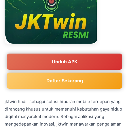
Unduh APK
Daftar Sekarang
jktwin hadir sebagai solusi hiburan mobile terdepan yang
dirancang khusus untuk memenuhi kebutuhan gaya hidup
digital masyarakat modern. Sebagai aplikasi yang
mengedepankan inovasi, jktwin menawarkan pengalaman