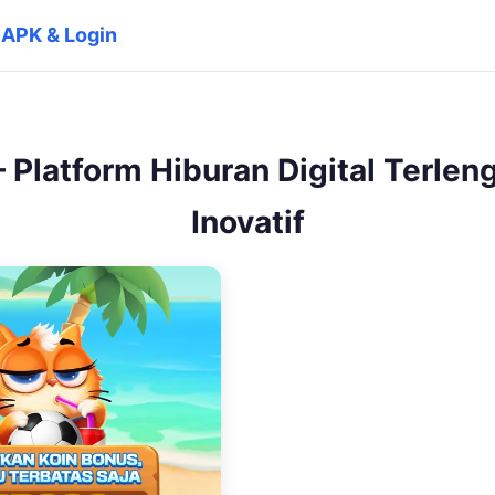
 APK & Login
 Platform Hiburan Digital Terlen
Inovatif