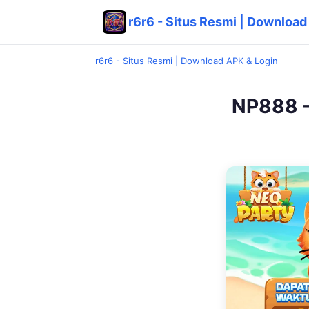
r6r6 - Situs Resmi | Download
r6r6 - Situs Resmi | Download APK & Login
NP888 –