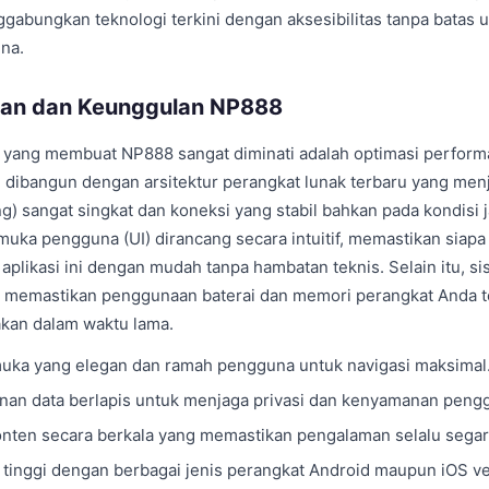
ggabungkan teknologi terkini dengan aksesibilitas tanpa batas
na.
lan dan Keunggulan NP888
k yang membuat NP888 sangat diminati adalah optimasi perform
ini dibangun dengan arsitektur perangkat lunak terbaru yang me
g) sangat singkat dan koneksi yang stabil bahkan pada kondisi 
rmuka pengguna (UI) dirancang secara intuitif, memastikan siapa
plikasi ini dengan mudah tanpa hambatan teknis. Selain itu, 
en memastikan penggunaan baterai dan memori perangkat Anda 
kan dalam waktu lama.
uka yang elegan dan ramah pengguna untuk navigasi maksimal
an data berlapis untuk menjaga privasi dan kenyamanan peng
ten secara berkala yang memastikan pengalaman selalu segar
s tinggi dengan berbagai jenis perangkat Android maupun iOS ve